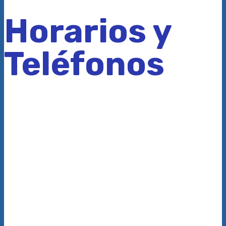
Horarios y
Teléfonos
Rivadavia 375, Zárate
Partido de Zárate, Provincia de Buenos Aires
Hacé clic aquí para conocer los medios de transporte que
te acercan a la Sede
Podes llamarnos al:
(03487) 441340 / 442498.
Horarios de Atención: